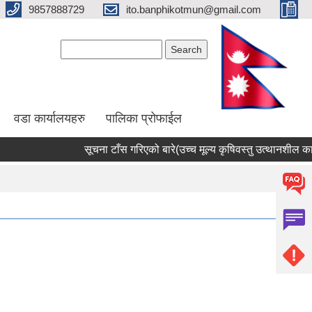
9857888729
ito.banphikotmun@gmail.com
Search form
Search
वडा कार्यालयहरु
पालिका प्रोफाईल
सूचना टाँस गरिएको बारे(उच्च मूल्य कृषिवस्तु उत्थानशील कार्यक्