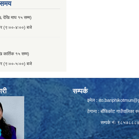
 समय
६ देखि माघ १५ सम्म)
बार (९ः००-४ः००) बजे
खि कार्तिक १५ सम्म)
बार (९ः००-५ः००) बजे
ारी
सम्पर्क
इमेल :
ito.banphikotmun@
ठेगाना : बाँफिकोट गाउँपालिका रु
सम्पर्क नंः ९८५७८८८