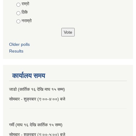
Choices
राम्रो
ठिकै
नराम्रो
Older polls
Results
कार्यालय समय
जाडो (कार्तिक १६ देखि माघ १५ सम्म)
सोमबार - शुक्रबार (९ः००-४ः००) बजे
गर्मी (माघ १६ देखि कार्तिक १५ सम्म)
सोमबार - शुक्रबार (९ः००-५ः००) बजे