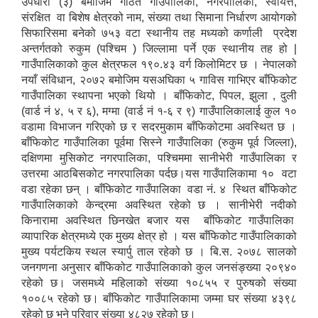
उपधारा (३) बमोजिम गठित गाँउपालिका, नगरपालिका, स्वायत्त,
संरक्षित वा बिशेष क्षेत्रको नाम, संख्या तथा सिमाना निर्धारण आयोगको
सिफारिसमा बनेको ७५३ वटा स्थानीय तह मध्यको कर्णाली प्रदेश
अन्तर्गतको रुकुम (पश्चिम ) जिल्लामा पर्ने एक स्थानीय तह हो |
गाउँपालिकाको कुल क्षेत्रफल १९०.४३ वर्ग किलोमिटर छ । नेपालको
नयाँ संविधान, २०७२ बमोजिम यसअघिका ५ गाविस गाभिएर बाँफिकोट
गाउँपालिका स्थापना भएको थियो । बाँफिकोट, पिपल, झुला , दुली
(वार्ड नं ४, ५ र ६), मग्मा (वार्ड नं १-६ र ९) गाउँपालिकालाई कुल १०
वडामा विभाजन गरिएको छ र सदरमुकाम बाँफिकोटमा अवस्थित छ ।
बाँफिकोट गाउँपालिका पूर्वमा सिस्ने गाउँपालिका (रुकुम पूर्व जिल्ला),
दक्षिणमा मुसिकोट नगरपालिका, पश्चिममा सानीभेरी गाउँपालिका र
उत्तरमा आठबिसकोट नगरपालिका पर्दछ।यस गाउँपालिकामा १० वटा
वडा रहेका छन् । बाँफिकोट गाउँपालिका वडा नं. ४ स्थित बाँफिकोट
गाउँपालिकाको केन्द्रमा अवस्थित रहेको छ । सानीभेरी नदीको
किनारामा अवस्थित छिनखेत बजार यस बाँफिकोट गाउँपालिका
व्यापारिक क्षेत्रमध्ये एक मुख्य क्षेत्र हो । यस बाँफिकोट गाउँपालिकाको
मुख्य पर्यटकिय स्थल स्यार्पु ताल रहेको छ । बि.स. २०७८ सालको
जनगणना अनुसार बाँफिकोट गाउँपालिकाको कुल जनसंङ्ख्या २०९४०
रहेको छ। जसमध्ये महिलाको संख्या १०८५५ र पुरुषको संख्या
१००८५ रहेको छ। बाँफिकोट गाउँपालिकामा जम्मा घर संख्या ४३९८
रहेको छ भने परिवार संख्या ४८२७ रहेको छ।