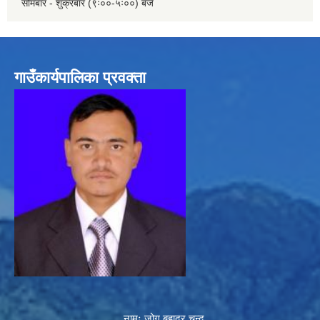
सोमबार - शुक्रबार (९ः००-५ः००) बजे
गाउँकार्यपालिका प्रवक्ता
नामः जोग बहादुर चन्द