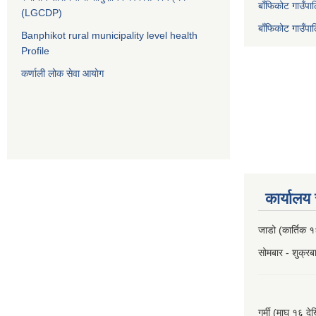
बाँफिकोट गाउँपा
(LGCDP)
बाँफिकोट गाउँप
Banphikot rural municipality level health
Profile
कर्णाली लोक सेवा आयाेग
कार्यालय
जाडो (कार्तिक १
सोमबार - शुक्र
गर्मी (माघ १६ दे