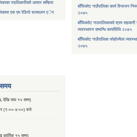
लिकाका पदाधिकारीकाो आचार सम्हिता
बाँफिकोट गाउँपालिका कार्य विभाजन न
ालिकामा एफ एम रेडियाे सञ्चालन एेन
२०७५
बाँफिकाोट गाउपालिकाकाो श्रम सहकारी
व्यवस्थापन सम्वन्धि कार्याविधि २०७५
बाँफिकोट गाउँपालिका फोहोरमैला व्यवस्थ
२०७५
 समय
६ देखि माघ १५ सम्म)
बार (९ः००-४ः००) बजे
खि कार्तिक १५ सम्म)