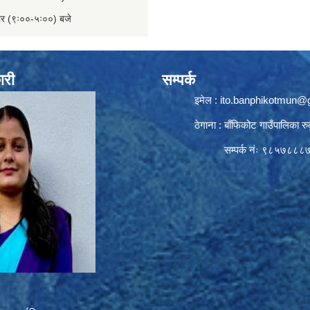
बार (९ः००-५ः००) बजे
ारी
सम्पर्क
इमेल :
ito.banphikotmun@
ठेगाना : बाँफिकोट गाउँपालिका रु
सम्पर्क नंः ९८५७८८८